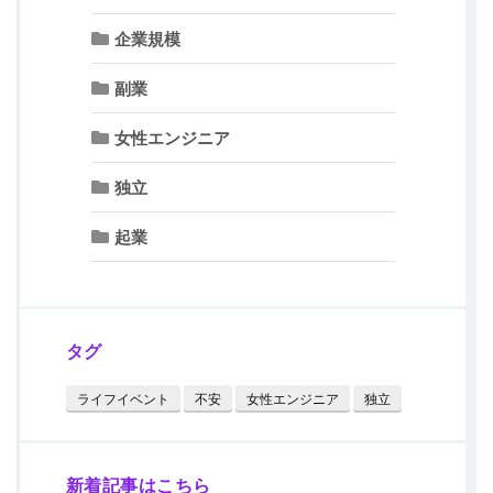
企業規模
副業
女性エンジニア
独立
起業
タグ
ライフイベント
不安
女性エンジニア
独立
新着記事はこちら